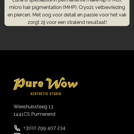
micro hair pigmentation (MHP), Cryo21 vetbevriezing
en piercen. Met oog voor detail en passie voor het vak
zorgt zij voor een stralend resultaat!
Weeshuissteeg 13
1441CS Purmerend
+31(0) 299 407 234