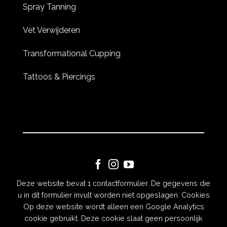
Spray Tanning
Vet Verwijderen
Transformational Cupping
Tattoos & Piercings
Deze website bevat 1 contactformulier. De gegevens die
Copyright 2026 © Designed by
Meerman
u in dit formulier invult worden niet opgeslagen. Cookies
Webdesign Amsterdam
Op deze website wordt alleen een Google Analytics
cookie gebruikt. Deze cookie slaat geen persoonlijk
ALGEMENE VOORWAARDEN
PRIVACY VERKLARING